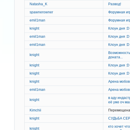
Natasha_K
Развод!
spawnerowner
Форумная иг
emil1man
Форумная иг
knight
Клоун дня :D
emil1man
Клоун дня :D
emil1man
Клоун дня :D
Возможность
knight
доната...
knight
Клоун дня :D
knight
Клоун дня :D
knight
Арена мобов
emil1man
Арена мобов
в аду индас
knight
её уже оч ма
Kimchii
Перемещена
knight
СУДЬБА СЕ
кто хочет чт
knight