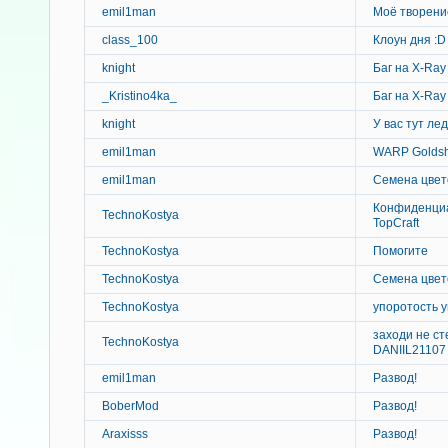
emil1man
Моё творени
class_100
Клоун дня :D
knight
Баг на X-Ray
_Kristino4ka_
Баг на X-Ray
knight
У вас тут лед 
emil1man
WARP Goldsh
emil1man
Семена цвето
Конфиденци
TechnoKostya
TopCraft
TechnoKostya
Помогите
TechnoKostya
Семена цвето
TechnoKostya
упоротость у
заходи не ст
TechnoKostya
DANIIL21107
emil1man
Развод!
BoberMod
Развод!
Araxisss
Развод!