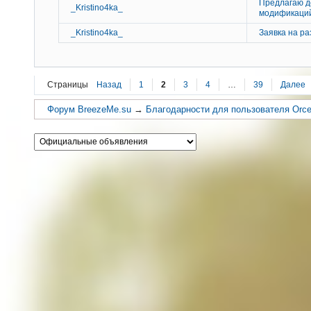
Предлагаю д
_Kristino4ka_
модификаци
_Kristino4ka_
Заявка на ра
Страницы
Назад
1
2
3
4
…
39
Далее
Форум BreezeMe.su
→
Благодарности для пользователя Orc