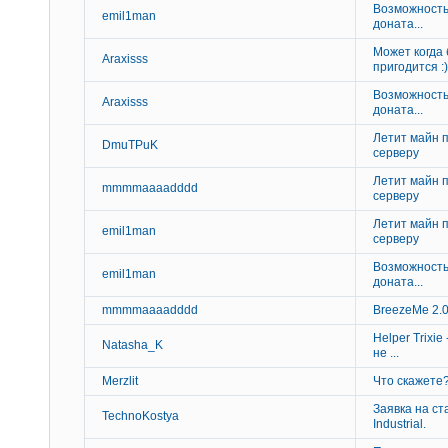
Возможность
emil1man
доната...
Может когда
Araxisss
пригодится :)
Возможность
Araxisss
доната...
Летит майн 
DmuTPuK
серверу
Летит майн 
mmmmaaaadddd
серверу
Летит майн 
emil1man
серверу
Возможность
emil1man
доната...
mmmmaaaadddd
BreezeMe 2.
Helper Trixie
Natasha_K
не ...
Merzlit
Что скажете
Заявка на с
TechnoKostya
Industrial.