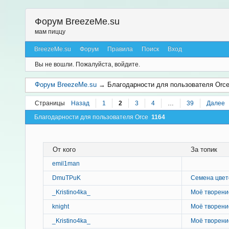
Форум BreezeMe.su
мам пиццу
BreezeMe.su
Форум
Правила
Поиск
Вход
Вы не вошли.
Пожалуйста, войдите.
Форум BreezeMe.su
→
Благодарности для пользователя Orc
Страницы
Назад
1
2
3
4
…
39
Далее
Благодарности для пользователя Orce
1164
От кого
За топик
emil1man
DmuTPuK
Семена цвето
_Kristino4ka_
Моё творени
knight
Моё творени
_Kristino4ka_
Моё творени