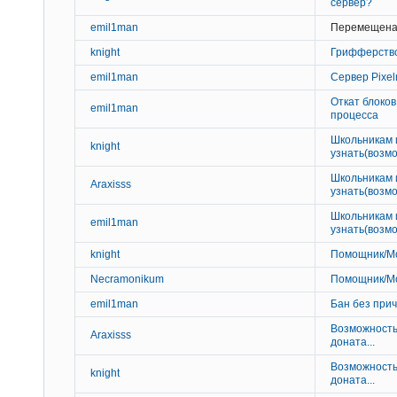
сервер?
emil1man
Перемещена
knight
Грифферство
emil1man
Сервер Pixel
Откат блоков
emil1man
процесса
Школьникам 
knight
узнать(возмо
Школьникам 
Araxisss
узнать(возмо
Школьникам 
emil1man
узнать(возмо
knight
Помощник/Мо
Necramonikum
Помощник/Мо
emil1man
Бан без при
Возможность
Araxisss
доната...
Возможность
knight
доната...