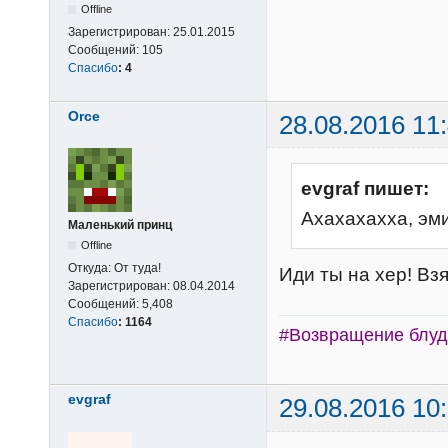
Offline
Зарегистрирован:
25.01.2015
Сообщений:
105
Спасибо
:
4
Orce
28.08.2016 11
evgraf пишет:
Ахахахахха, эм
Маленький принц
Offline
Откуда:
От туда!
Иди ты на хер! Взя
Зарегистрирован:
08.04.2014
Сообщений:
5,408
Спасибо
:
1164
#Возвращение блуд
evgraf
29.08.2016 10