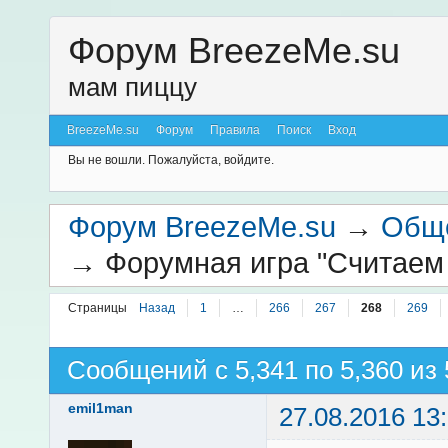
Форум BreezeMe.su
мам пиццу
BreezeMe.su
Форум
Правила
Поиск
Вход
Вы не вошли.
Пожалуйста, войдите.
Форум BreezeMe.su
→
Общ
→
Форумная игра "Считаем 
Страницы
Назад
1
…
266
267
268
269
Сообщений с 5,341 по 5,360 из 
emil1man
27.08.2016 13