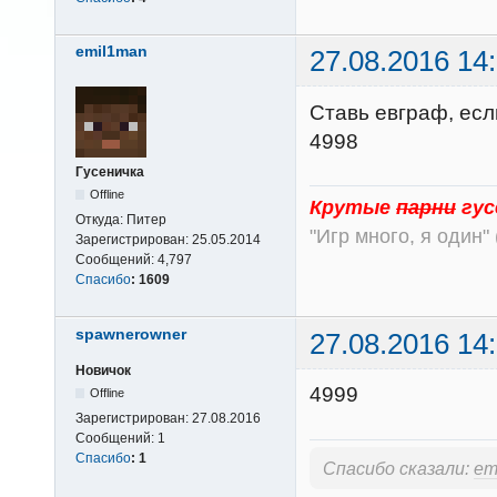
emil1man
27.08.2016 14
Ставь евграф, есл
4998
Гусеничка
Offline
Крутые
парни
гус
Откуда:
Питер
"Игр много, я один" 
Зарегистрирован:
25.05.2014
Сообщений:
4,797
Спасибо
:
1609
spawnerowner
27.08.2016 14
Новичок
4999
Offline
Зарегистрирован:
27.08.2016
Сообщений:
1
Спасибо
:
1
Спасибо сказали:
em