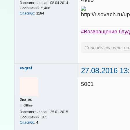
Зарегистрирован:
08.04.2014
Сообщений:
5,408
Спасибо
:
1164
#Возвращение блуд
Спасибо сказали:
em
evgraf
27.08.2016 13
5001
Знаток
Offline
Зарегистрирован:
25.01.2015
Сообщений:
105
Спасибо
:
4