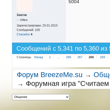
5004
Знаток
Offline
Зарегистрирован:
25.01.2015
Сообщений:
105
Спасибо
:
4
Сообщений с 5,341 по 5,360 из 
Страницы
Назад
1
…
266
267
268
269
Форум BreezeMe.su
→
Общ
→
Форумная игра "Считаем 