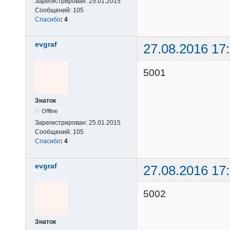
Зарегистрирован:
25.01.2015
Сообщений:
105
Спасибо
:
4
evgraf
27.08.2016 17
5001
Знаток
Offline
Зарегистрирован:
25.01.2015
Сообщений:
105
Спасибо
:
4
evgraf
27.08.2016 17
5002
Знаток