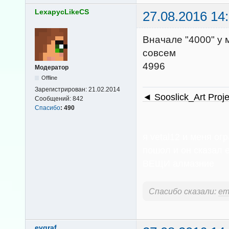
LexapycLikeCS
27.08.2016 14
Вначале "4000" у 
совсем
4996
Модератор
Offline
Зарегистрирован:
21.02.2014
◄ Sooslick_Art Proj
Сообщений:
842
Спасибо
:
490
я vetal12 и меня 
пошол и он сказал е
ВЕЩИ алмазние
Спасибо сказали:
em
evgraf