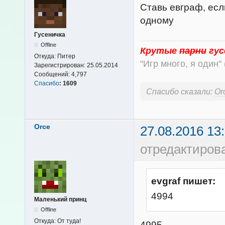
Ставь евграф, есл
одному
Гусеничка
Offline
Крутые
парни
гус
Откуда:
Питер
"Игр много, я один" 
Зарегистрирован:
25.05.2014
Сообщений:
4,797
Спасибо
:
1609
Спасибо сказали:
Or
Orce
27.08.2016 13
отредактиров
evgraf пишет:
4994
Маленький принц
Offline
Откуда:
От туда!
4995