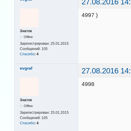
27.08.2016 14
4997 )
Знаток
Offline
Зарегистрирован:
25.01.2015
Сообщений:
105
Спасибо
:
4
evgraf
27.08.2016 14
4998
Знаток
Offline
Зарегистрирован:
25.01.2015
Сообщений:
105
Спасибо
:
4