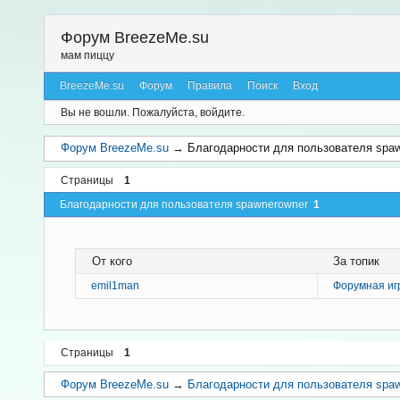
Форум BreezeMe.su
мам пиццу
BreezeMe.su
Форум
Правила
Поиск
Вход
Вы не вошли.
Пожалуйста, войдите.
Форум BreezeMe.su
→
Благодарности для пользователя spa
Страницы
1
Благодарности для пользователя spawnerowner
1
От кого
За топик
emil1man
Форумная иг
Страницы
1
Форум BreezeMe.su
→
Благодарности для пользователя spa