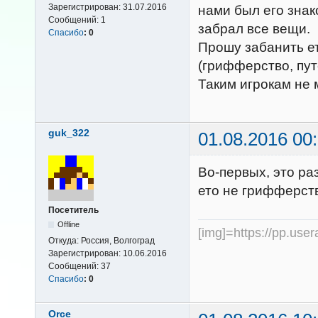
Зарегистрирован:
31.07.2016
нами был его знак
Сообщений:
1
забрал все вещи.
Спасибо
:
0
Прошу забанить ет
(грифферство, пут
Таким игрокам не 
guk_322
01.08.2016 00
Во-первых, это раз
ето не грифферств
Посетитель
Offline
[img]=https://pp.us
Откуда:
Россия, Волгоград
Зарегистрирован:
10.06.2016
Сообщений:
37
Спасибо
:
0
Orce