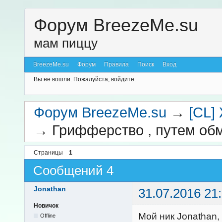
Форум BreezeMe.su
мам пиццу
BreezeMe.su
Форум
Правила
Поиск
Вход
Вы не вошли.
Пожалуйста, войдите.
Форум BreezeMe.su
→
[CL]
→
Грифферство , путем об
Страницы
1
Сообщений 4
Jonathan
31.07.2016 21
Новичок
Мой ник Jonathan, 
Offline