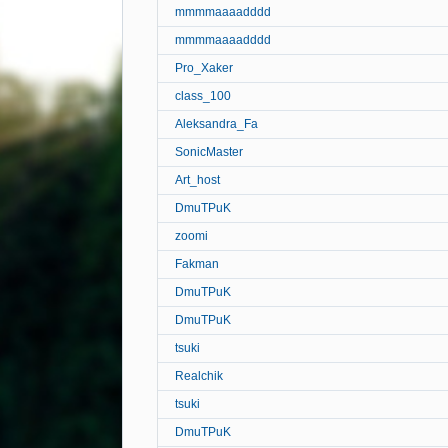
mmmmaaaadddd
mmmmaaaadddd
Pro_Xaker
class_100
Aleksandra_Fa
SonicMaster
Art_host
DmuTPuK
zoomi
Fakman
DmuTPuK
DmuTPuK
tsuki
Realchik
tsuki
DmuTPuK