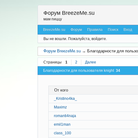
Форум BreezeMe.su
мам пиццу
BreezeMe.su
Форум
Правила
Поиск
Вход
Вы не вошли.
Пожалуйста, войдите.
Форум BreezeMe.su
→
Благодарности для пользо
Страницы
1
2
Далее
Благодарности для пользователя knight
34
От кого
_Kristino4ka_
Maximz
romanti4naja
emil1man
class_100