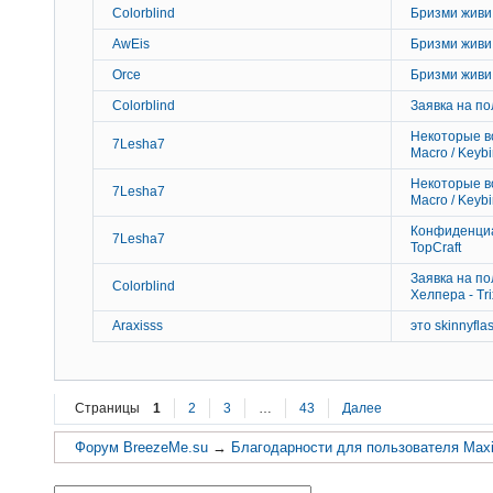
Colorblind
Бризми живи
AwEis
Бризми живи
Orce
Бризми живи
Colorblind
Заявка на по
Некоторые в
7Lesha7
Macro / Keyb
Некоторые в
7Lesha7
Macro / Keyb
Конфиденци
7Lesha7
TopCraft
Заявка на п
Colorblind
Хелпера - Tri
Araxisss
это skinnyfl
Страницы
1
2
3
…
43
Далее
Форум BreezeMe.su
→
Благодарности для пользователя Max