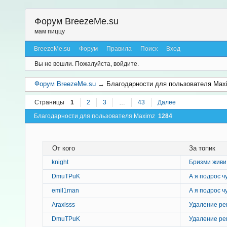
Форум BreezeMe.su
мам пиццу
BreezeMe.su
Форум
Правила
Поиск
Вход
Вы не вошли.
Пожалуйста, войдите.
Форум BreezeMe.su
→
Благодарности для пользователя Max
Страницы
1
2
3
…
43
Далее
Благодарности для пользователя Maximz
1284
От кого
За топик
knight
Бризми живи
DmuTPuK
А я подрос чу
emil1man
А я подрос чу
Araxisss
Удаление ре
DmuTPuK
Удаление ре