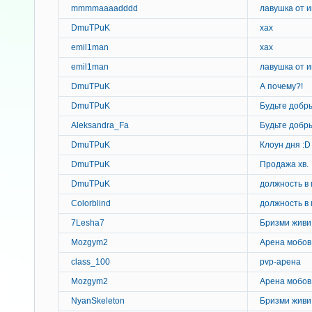
mmmmaaaadddd
лавушка от и
DmuTPuK
хах
emil1man
хах
emil1man
лавушка от и
DmuTPuK
А почему?!
DmuTPuK
Будьте добр
Aleksandra_Fa
Будьте добр
DmuTPuK
Клоун дня :D
DmuTPuK
Продажа хв.
DmuTPuK
должность в
Colorblind
должность в
7Lesha7
Бризми живи
Mozgym2
Арена мобов
class_100
pvp-арена
Mozgym2
Арена мобов
NyanSkeleton
Бризми живи