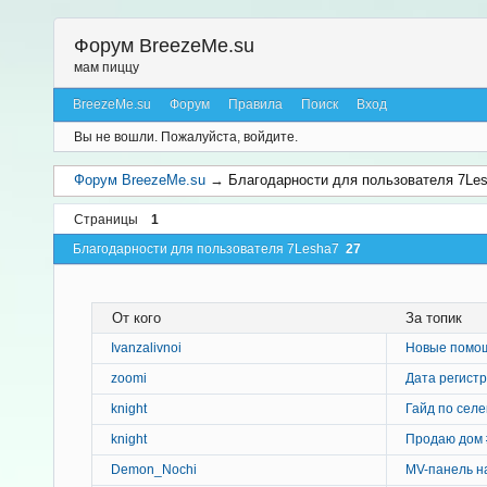
Форум BreezeMe.su
мам пиццу
BreezeMe.su
Форум
Правила
Поиск
Вход
Вы не вошли.
Пожалуйста, войдите.
Форум BreezeMe.su
→
Благодарности для пользователя 7Le
Страницы
1
Благодарности для пользователя 7Lesha7
27
От кого
За топик
Ivanzalivnoi
Новые помо
zoomi
Дата регист
knight
Гайд по селе
knight
Продаю дом 
Demon_Nochi
MV-панель на