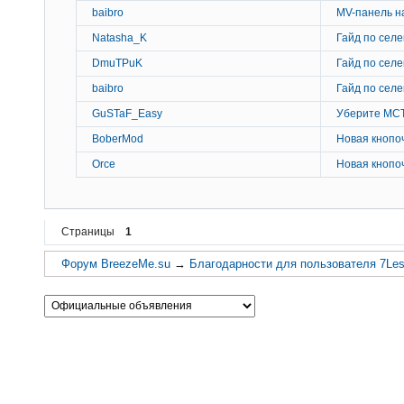
baibro
MV-панель на
Natasha_K
Гайд по селе
DmuTPuK
Гайд по селе
baibro
Гайд по селе
GuSTaF_Easy
Уберите МС
BoberMod
Новая кнопо
Orce
Новая кнопо
Страницы
1
Форум BreezeMe.su
→
Благодарности для пользователя 7Le