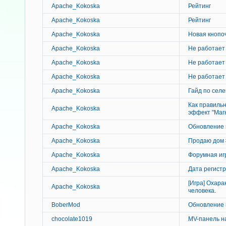
Apache_Kokoska
Рейтинг
Apache_Kokoska
Рейтинг
Apache_Kokoska
Новая кнопо
Apache_Kokoska
Не работает
Apache_Kokoska
Не работает
Apache_Kokoska
Не работает
Apache_Kokoska
Гайд по селе
Как правильн
Apache_Kokoska
эффект "Маг
Apache_Kokoska
Обновление 
Apache_Kokoska
Продаю дом 
Apache_Kokoska
Форумная иг
Apache_Kokoska
Дата регист
[Игра] Охар
Apache_Kokoska
человека.
BoberMod
Обновление 
chocolate1019
MV-панель на