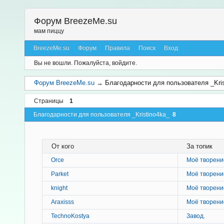
Форум BreezeMe.su
мам пиццу
BreezeMe.su
Форум
Правила
Поиск
Вход
Вы не вошли.
Пожалуйста, войдите.
Форум BreezeMe.su
→
Благодарности для пользователя _Kris
Страницы
1
Благодарности для пользователя _Kristino4ka_
8
От кого
За топик
Orce
Моё творени
Parket
Моё творени
knight
Моё творени
Araxisss
Моё творени
TechnoKostya
Завод.