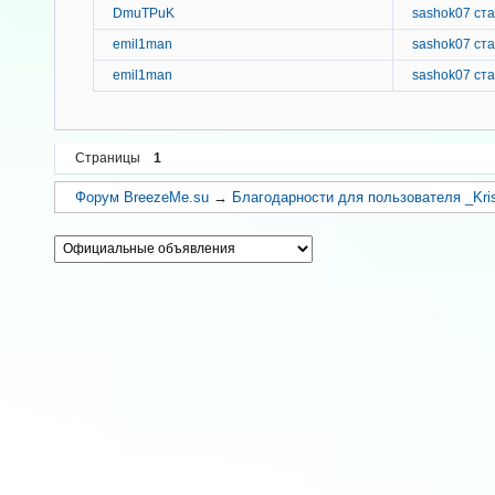
DmuTPuK
sashok07 cта
emil1man
sashok07 cта
emil1man
sashok07 cта
Страницы
1
Форум BreezeMe.su
→
Благодарности для пользователя _Kris