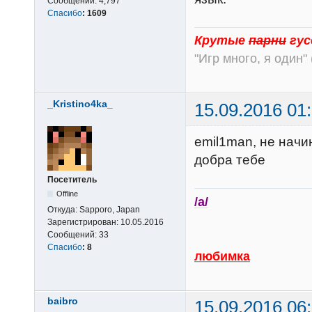
Сообщений:
4,797
Спасибо
:
1609
Крутые
парни
гус
"Игр много, я один" 
_Kristino4ka_
15.09.2016 01
emil1man, не начи
добра тебе
Посетитель
Offline
/a/
Откуда:
Sapporo, Japan
Зарегистрирован:
10.05.2016
Сообщений:
33
Спасибо
:
8
любимка
baibro
15.09.2016 06