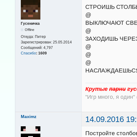
СТРОИШЬ СТОЛБ
@
ВЫКЛЮЧАЮТ СВ
Гусеничка
@
Offline
Откуда:
Питер
ЗАХОДИШЬ ЧЕРЕЗ
Зарегистрирован:
25.05.2014
@
Сообщений:
4,797
Спасибо
:
1609
@
@
НАСЛАЖДАЕШЬС
Крутые
парни
гус
"Игр много, я один" 
Maximz
14.09.2016 19
Постройте столбов