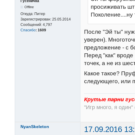
Гусеничка
просиживать шт
Offline
Поколение....ну т
Откуда:
Питер
Зарегистрирован:
25.05.2014
Сообщений:
4,797
Спасибо
:
1609
После "Эй ты" нужн
уверен). Многоточи
предложение - с б
Перед "как" вроде
точек, а не из шес
Какое такое? Пруф
следующего, или 
Крутые
парни
гус
"Игр много, я один" 
NyanSkeleton
17.09.2016 13