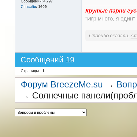
Сообщений:
4,797
Спасибо
:
1609
Крутые
парни
гус
"Игр много, я один" 
Спасибо сказали:
Ar
Сообщений 19
Страницы
1
Форум BreezeMe.su
→
Вопр
→
Солнечные панели(пробл