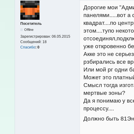
Дорогие мои "Адм
панелями.....вот а
квадрат....по цент
Посетитель
этом....тупо неко
Offline
Зарегистрирован:
06.05.2015
отсоединял,подклю
Сообщений:
18
уже откровенно бес
Спасибо
:
0
Акке это не серье
рзбирались все вро
Или мой рг одни б
Может это платны
Смысл тогда изгот
мертвые зоны?
Да я понимаю у вс
процессу....
Должно быть 81Эн/т