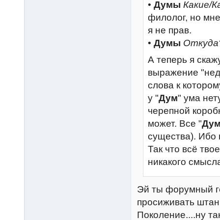
•
Думы
Какие/К
филолог, но мне
я не прав.
•
Думы
Откуда
А теперь я скажу
выражение "не
слова к котором
у "
Дум
" ума не
черепной коробк
может. Все "
Ду
существа). Ибо 
Так что всё тво
никакого смысла
Эй ты форумный ге
просиживать штан
Поколение....ну так