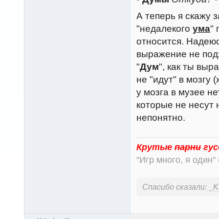
А теперь я скажу 
"недалекого
ума
"
относится. Надеюс
выражение не подх
"
Дум
", как ты выр
не "идут" в мозгу 
у мозга в музее не
которые не несут н
непонятно.
Крутые
парни
гус
"Игр много, я один" 
Спасибо сказали:
_K