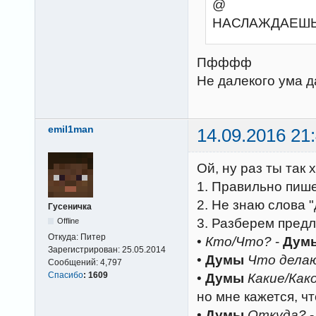
@
НАСЛАЖДАЕШ
Пфффф
Не далекого ума д
emil1man
14.09.2016 21
Ой, ну раз ты так
1. Правильно пише
2. Не знаю слова "
Гусеничка
3. Разберем пред
Offline
Откуда:
Питер
•
Кто/Что?
-
Дум
Зарегистрирован:
25.05.2014
•
Думы
Что дела
Сообщений:
4,797
Спасибо
:
1609
•
Думы
Какие/Как
но мне кажется, ч
•
Думы
Откуда?