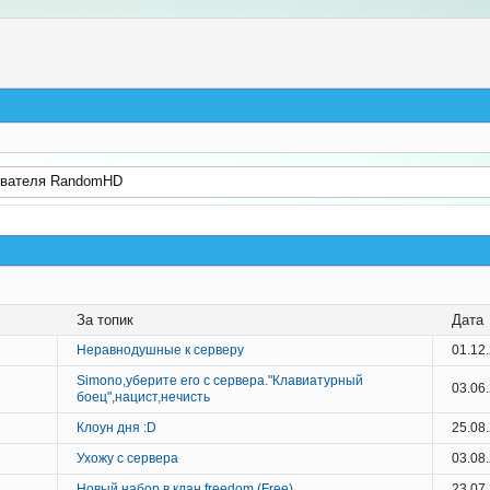
ователя RandomHD
За топик
Дата
Неравнодушные к серверу
01.12
Simono,уберите его с сервера."Клавиатурный
03.06
боец",нацист,нечисть
Клоун дня :D
25.08
Ухожу с сервера
03.08
Новый набор в клан freedom (Free)
23.07