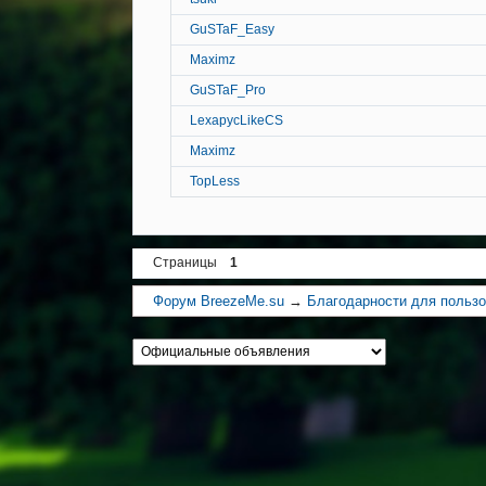
GuSTaF_Easy
Maximz
GuSTaF_Pro
LexapycLikeCS
Maximz
TopLess
Страницы
1
Форум BreezeMe.su
→
Благодарности для польз