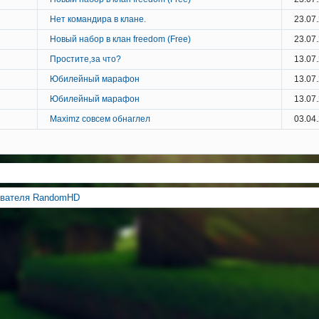
Нет командира в клане.
23.07
Новый набор в клан freedom (Free)
23.07
Простите,за что?
13.07
Юбилейный марафон
13.07
Юбилейный марафон
13.07
Maximz совсем обнаглел
03.04
ователя RandomHD