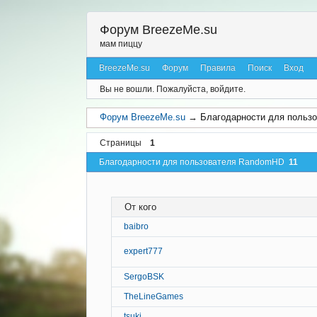
Форум BreezeMe.su
мам пиццу
BreezeMe.su
Форум
Правила
Поиск
Вход
Вы не вошли.
Пожалуйста, войдите.
Форум BreezeMe.su
→
Благодарности для польз
Страницы
1
Благодарности для пользователя RandomHD
11
От кого
baibro
expert777
SergoBSK
TheLineGames
tsuki