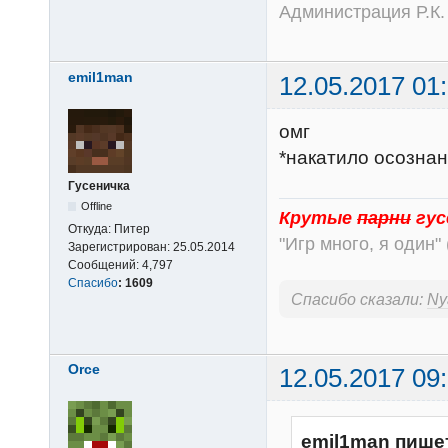
Администрация Р.К.
emil1man
12.05.2017 01
омг
*накатило осознан
Гусеничка
Offline
Крутые
парни
гус
Откуда:
Питер
"Игр много, я один" 
Зарегистрирован:
25.05.2014
Сообщений:
4,797
Спасибо
:
1609
Спасибо сказали:
Ny
Orce
12.05.2017 09
emil1man пише