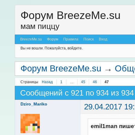
Форум BreezeMe.su
мам пиццу
BreezeMe.su
Форум
Правила
Поиск
Вход
Вы не вошли.
Пожалуйста, войдите.
Форум BreezeMe.su
→
Общ
Страницы
Назад
1
…
45
46
47
Сообщений с 921 по 934 из 934
Dziro_Mariko
29.04.2017 19
emil1man пише