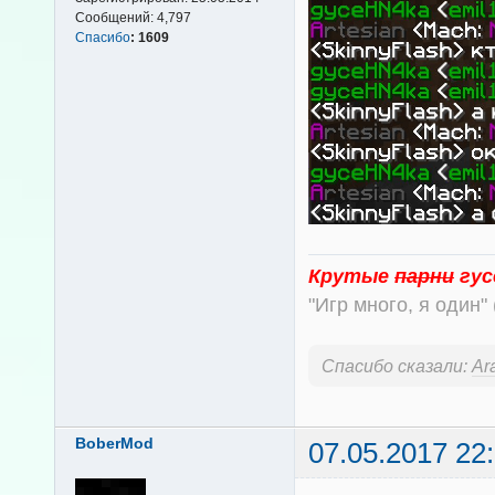
Сообщений:
4,797
Спасибо
:
1609
Крутые
парни
гус
"Игр много, я один" 
Спасибо сказали:
Ar
BoberMod
07.05.2017 22