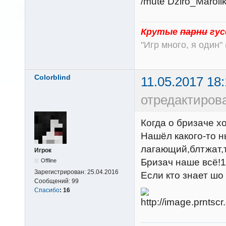
/mute Dziro_Maroli
Крутые
парни
гус
"Игр много, я один" 
Colorblind
11.05.2017 18:
отредактирова
Когда о бризаче х
Нашёл какого-то 
лагающий,блтжат,
Игрок
Бризач наше всё!
Offline
Зарегистрирован:
25.04.2016
Если кто знает шо
Сообщений:
99
Спасибо
:
16