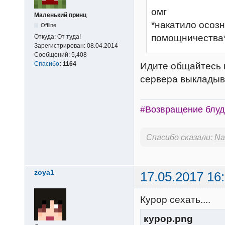
омг
Маленький принц
*накатило осозн
Offline
помощничества
Откуда:
От туда!
Зарегистрирован:
08.04.2014
Сообщений:
5,408
Спасибо
:
1164
Идите общайтесь в
сервера выкладыв
#Возвращение блуд
Спасибо сказали:
Na
zoya1
17.05.2017 16
Курор сехать....
курор.png