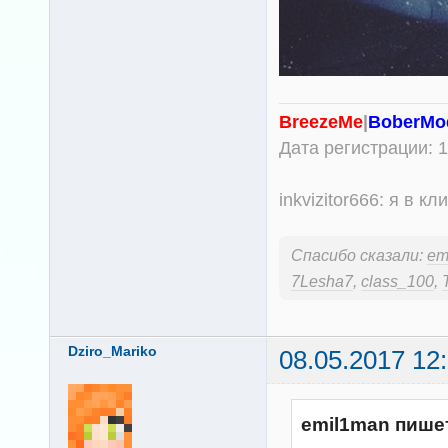
BreezeMe
|
BoberMo
Дата регистрации: 1
inkvizitor666: я в 
Спасибо сказали:
em
7Lesha7
,
class_100
,
Dziro_Mariko
08.05.2017 12
emil1man пише