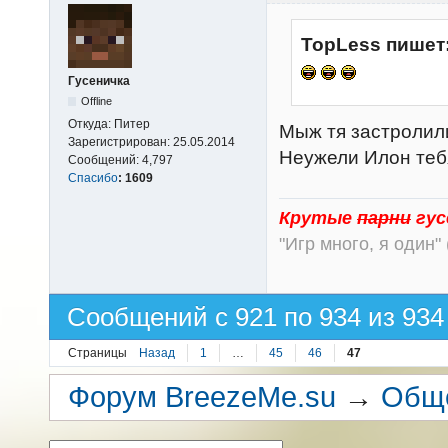
TopLess пишет
Гусеничка
Offline
Откуда:
Питер
Мыж тя застролили
Зарегистрирован:
25.05.2014
Неужели Илон те
Сообщений:
4,797
Спасибо
:
1609
Крутые
парни
гус
"Игр много, я один" 
Сообщений с 921 по 934 из 934
Страницы
Назад
1
…
45
46
47
Форум BreezeMe.su
→
Общ