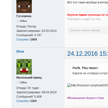
Вот кто таких вообще в инте
Крутые
парни
гусеницы не с
Гусеничка
"Игр много, я один" (с) Нян
Offline
Откуда:
Питер
Спасибо сказали:
Maximz
Зарегистрирован:
25.05.2014
Сообщений:
4,797
Спасибо
:
1609
Orce
24.12.2016 15
PaZik_Play пишет:
Кароче он отобрал остро
Маленький принц
Offline
Откуда:
От туда!
Зарегистрирован:
08.04.2014
Сообщений:
5,408
#Возвращение блудного Орка
Спасибо
:
1164