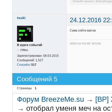
Спасибо сказали:
TechnoKostya
tsuki
24.12.2016 22
Сума сойти кактак
ЖМИ НА РЫЧАГ КРОНК
В курсе событий
Offline
Зарегистрирован:
08.03.2015
Сообщений:
1,527
Спасибо
:
517
Сообщений 5
Страницы
1
Форум BreezeMe.su
→
[BP]
→
отобрал уменя меч на ос