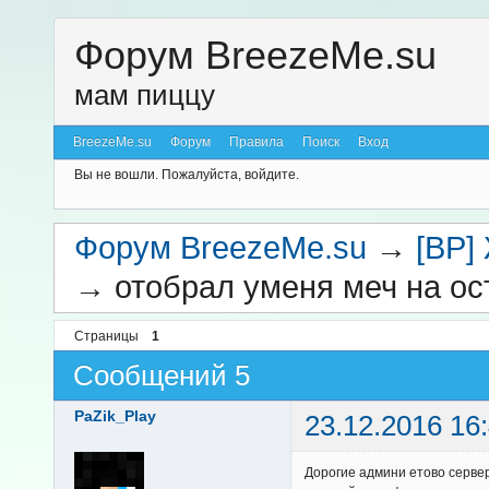
Форум BreezeMe.su
мам пиццу
BreezeMe.su
Форум
Правила
Поиск
Вход
Вы не вошли.
Пожалуйста, войдите.
Форум BreezeMe.su
→
[BP]
→
отобрал уменя меч на ос
Страницы
1
Сообщений 5
PaZik_Play
23.12.2016 16
Дорогие админи етово сервер