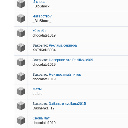
И снова
_BioShock_
Читерство?
_BioShock_
Жалоба
chocolate1019
Закрыто
:
Реклама сервера
XaTriKoN8934
Закрыто
:
Наверное это Pozitiv4ik909
chocolate1019
Закрыто
:
Неизвестный читер
chocolate1019
Маты
baibro
Закрыто
:
Забаньте svetlana2015
Dashenka_12
Снова мат
chocolate1019