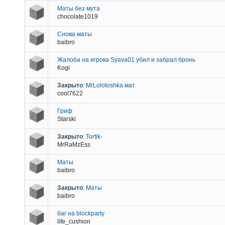
Маты без мута
chocolate1019
Снова маты
baibro
Жалоба на игрока Syava01 убил и забрал бронь
Kogi
Закрыто
:
MrLolotoshka мат
cool7622
Гриф
Starski
Закрыто
:
Tortik-
MrRaMzEss
Маты
baibro
Закрыто
:
Маты
baibro
баг на blockparty
life_cushion