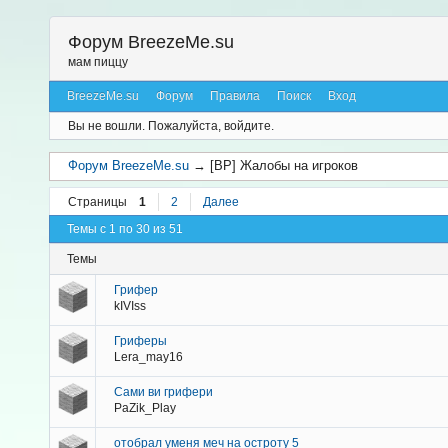
Форум BreezeMe.su
мам пиццу
BreezeMe.su
Форум
Правила
Поиск
Вход
Вы не вошли.
Пожалуйста, войдите.
Форум BreezeMe.su
→
[BP] Жалобы на игроков
Страницы
1
2
Далее
Темы с 1 по 30 из 51
Темы
Грифер
kIVIss
Гриферы
Lera_may16
Cами ви грифери
PaZik_Play
отобрал уменя меч на остроту 5