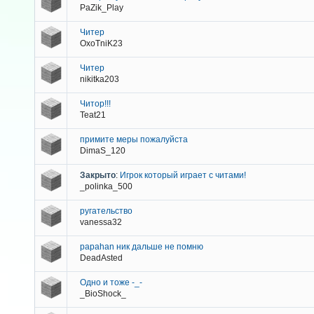
PaZik_Play
Читер
OxoTniK23
Читер
nikitka203
Читор!!!
Teat21
примите меры пожалуйста
DimaS_120
Закрыто
:
Игрок который играет с читами!
_polinka_500
ругательство
vanessa32
papahan ник дальше не помню
DeadAsted
Одно и тоже -_-
_BioShock_