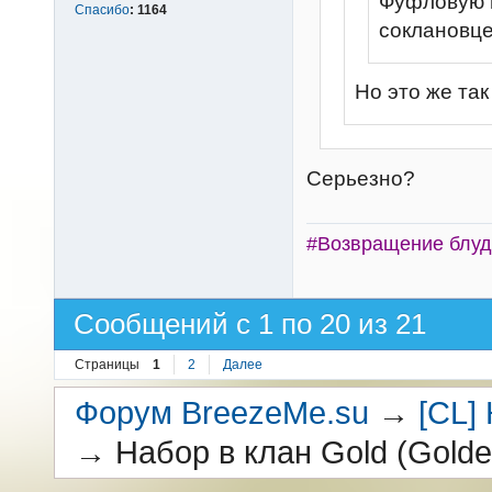
Фуфловую п
Спасибо
:
1164
соклановц
Но это же так
Серьезно?
#Возвращение блуд
Сообщений с 1 по 20 из 21
Страницы
1
2
Далее
Форум BreezeMe.su
→
[CL]
→
Набор в клан Gold (Golde