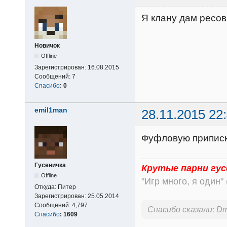
Я клану дам ресов
Новичок
Offline
Зарегистрирован:
16.08.2015
Сообщений:
7
Спасибо
:
0
emil1man
28.11.2015 22
Фуфловую приписк
Гусеничка
Крутые
парни
гус
Offline
"Игр много, я один" 
Откуда:
Питер
Зарегистрирован:
25.05.2014
Сообщений:
4,797
Спасибо сказали:
D
Спасибо
:
1609