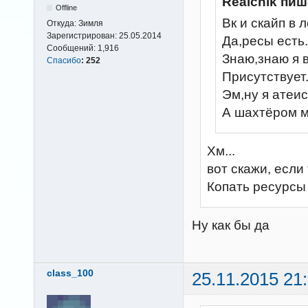
Realchik пиш
Offline
Вк и скайп в л
Откуда:
Зимля
Зарегистрирован:
25.05.2014
Да,ресы есть.
Сообщений:
1,916
Знаю,знаю я 
Спасибо
:
252
Присутствует
Эм,ну я атеис
А шахтёром 
Хм...
вот скажи, если
Копать ресурсы
Ну как бы да
class_100
25.11.2015 21