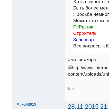
Хоть немного зн
Быть более мен
Просьба немного
Можете так-же в
PvPшник
Строитель
Зельевар
Все вопросы к K
ама юникорн
Кек
Makcik2015
28.11.2015 21