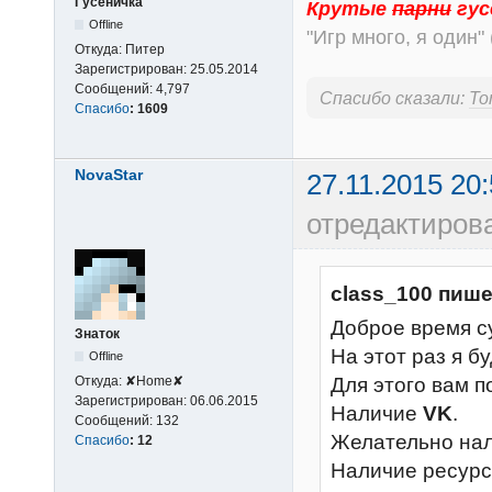
Гусеничка
Крутые
парни
гус
Offline
"Игр много, я один" 
Откуда:
Питер
Зарегистрирован:
25.05.2014
Сообщений:
4,797
Спасибо сказали:
Tor
Спасибо
:
1609
NovaStar
27.11.2015 20:
отредактиров
class_100 пише
Доброе время су
Знаток
На этот раз я б
Offline
Для этого вам п
Откуда:
✘Home✘
Зарегистрирован:
06.06.2015
Наличие
VK
.
Сообщений:
132
Желательно на
Спасибо
:
12
Наличие ресурс