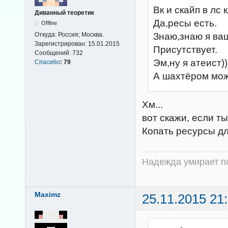
Вк и скайп в лс к
Диванный теоретик
Да,ресы есть.
Offline
Знаю,знаю я ваш
Откуда:
Россия; Москва.
Зарегистрирован:
15.01.2015
Присутствует.
Сообщений:
732
Эм,ну я атеист))
Спасибо
:
79
А шахтёром мо
Хм...
вот скажи, если т
Копать ресурсы д
Надежда умирает по
Maximz
25.11.2015 21