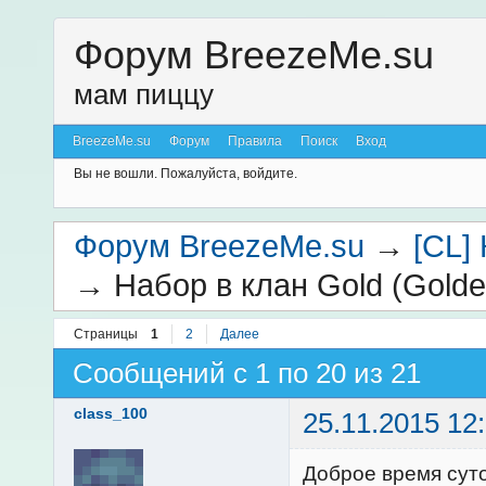
Форум BreezeMe.su
мам пиццу
BreezeMe.su
Форум
Правила
Поиск
Вход
Вы не вошли.
Пожалуйста, войдите.
Форум BreezeMe.su
→
[CL]
→
Набор в клан Gold (Golde
Страницы
1
2
Далее
Сообщений с 1 по 20 из 21
class_100
25.11.2015 12
Доброе время суто