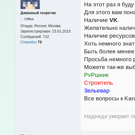
На этот раз я буду
Для этого вам пон
Диванный теоретик
Наличие
VK
.
Offline
Откуда:
Россия; Москва.
Желательно нали
Зарегистрирован:
15.01.2015
Наличие ресурсов
Сообщений:
732
Спасибо
:
79
Хоть немного знат
Быть более менее
Просьба немного р
Можете так-же выб
PvPшник
Строитель
Зельевар
Все вопросы к Kar
Надежда умирает по