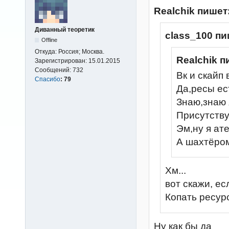
Realchik пишет
Диванный теоретик
class_100 пи
Offline
Откуда:
Россия; Москва.
Realchik п
Зарегистрирован:
15.01.2015
Сообщений:
732
Вк и скайп 
Спасибо
:
79
Да,ресы ес
Знаю,знаю 
Присутству
Эм,ну я ате
А шахтёро
Хм...
вот скажи, е
Копать ресур
Ну как бы да