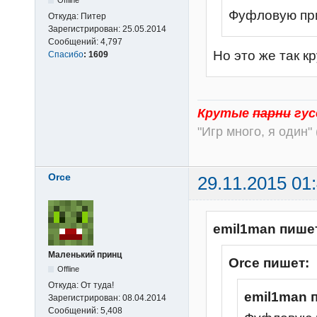
Фуфловую при
Откуда:
Питер
Зарегистрирован:
25.05.2014
Сообщений:
4,797
Но это же так к
Спасибо
:
1609
Крутые
парни
гус
"Игр много, я один" 
Orce
29.11.2015 01
emil1man пише
Маленький принц
Orce пишет:
Offline
Откуда:
От туда!
emil1man 
Зарегистрирован:
08.04.2014
Сообщений:
5,408