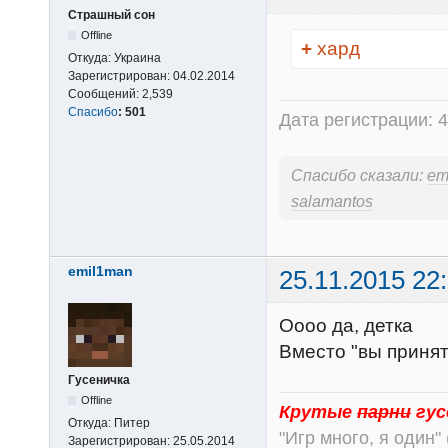
Страшный сон
Offline
+
хард
Откуда:
Украина
Зарегистрирован:
04.02.2014
Сообщений:
2,539
Спасибо
:
501
Дата регистрации: 4
Спасибо сказали:
em
salamantos
emil1man
25.11.2015 22
Оооо да, детка
Вместо "вы принят
Гусеничка
Offline
Крутые
парни
гус
Откуда:
Питер
"Игр много, я один" 
Зарегистрирован:
25.05.2014