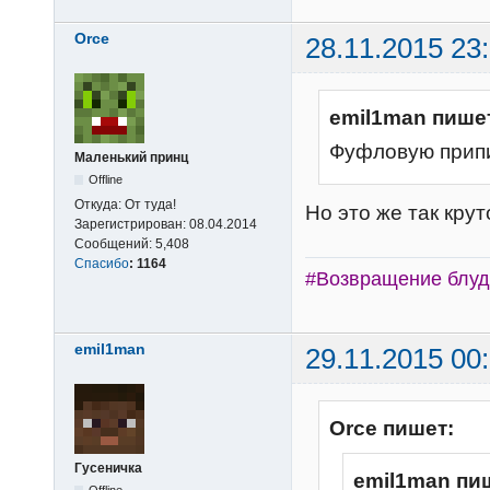
Orce
28.11.2015 23
emil1man пише
Фуфловую припи
Маленький принц
Offline
Откуда:
От туда!
Но это же так крут
Зарегистрирован:
08.04.2014
Сообщений:
5,408
Спасибо
:
1164
#Возвращение блуд
emil1man
29.11.2015 00
Orce пишет:
Гусеничка
emil1man пи
Offline