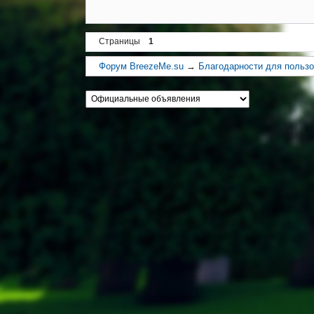
Страницы
1
Форум BreezeMe.su
→
Благодарности для пользо