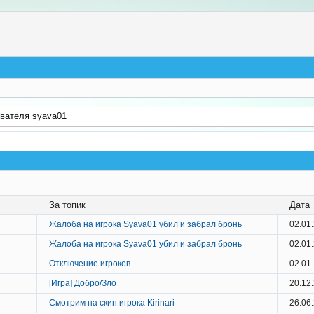
вателя syava01
За топик
Дата
Жалоба на игрока Syava01 убил и забрал бронь
02.01
Жалоба на игрока Syava01 убил и забрал бронь
02.01
Отключение игроков
02.01
[Игра] Добро/Зло
20.12
Смотрим на скин игрока Kirinari
26.06