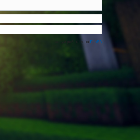
Форум работает на
PunBB