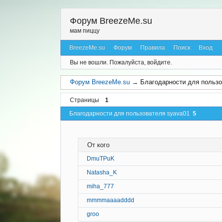
Форум BreezeMe.su
мам пиццу
BreezeMe.su
Форум
Правила
Поиск
Вход
Вы не вошли.
Пожалуйста, войдите.
Форум BreezeMe.su
→
Благодарности для пользо
Страницы
1
Благодарности для пользователя syava01
5
От кого
DmuTPuK
Natasha_K
miha_777
mmmmaaaadddd
groo