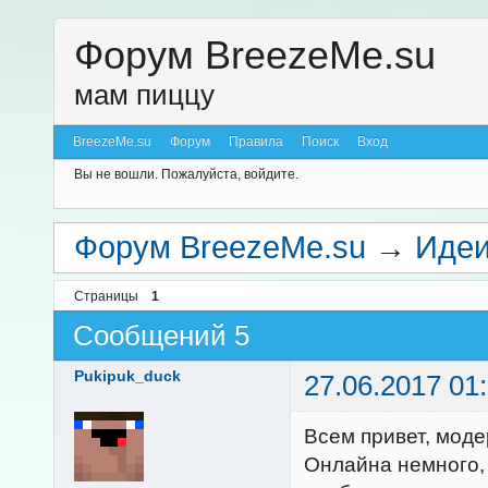
Форум BreezeMe.su
мам пиццу
BreezeMe.su
Форум
Правила
Поиск
Вход
Вы не вошли.
Пожалуйста, войдите.
Форум BreezeMe.su
→
Идеи
Страницы
1
Сообщений 5
Pukipuk_duck
27.06.2017 01
Всем привет, моде
Онлайна немного,