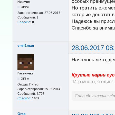
особых преимущест
Новичок
Но тратить ежемес
Offline
Зарегистрирован:
27.06.2017
которые донатят в
Сообщений:
1
Надеюсь вы присл
Спасибо
:
0
Спасибо за вним
emil1man
28.06.2017 08
Началось лето, де
Гусеничка
Крутые
парни
гус
Offline
"Игр много, я один" 
Откуда:
Питер
Зарегистрирован:
25.05.2014
Сообщений:
4,797
Спасибо сказали:
cl
Спасибо
:
1609
Orce