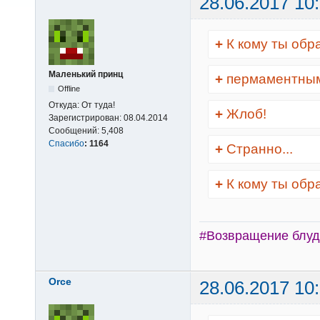
28.06.2017 10
+
К кому ты обр
Маленький принц
+
пермаментным
Offline
Откуда:
От туда!
+
Жлоб!
Зарегистрирован:
08.04.2014
Сообщений:
5,408
Спасибо
:
1164
+
Странно...
+
К кому ты обр
#Возвращение блуд
Orce
28.06.2017 10