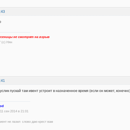
:43
о
сеницы не смотрят на взрыв
" (с) Нян
:41
услик пускай там ивент устроит в назначенное время (если он может, конечно)
od
11 сен 2014 в 21:01
 клиент не лазил слово даю крест вам