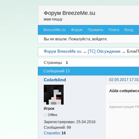
Форум BreezeMe.su
мам пиццу
BreezeMe.su
Форум
Правила
Поиск
Вход
Вы не вошли.
Пожалуйста, войдите.
Форум BreezeMe.su
→
[TC] Обсуждение
→
БлокП
Страницы
1
Сообщений 13
Colorblind
02.05.2017 17:31
Айда соберёмся
Администрация Р.К
Игрок
Offline
Зарегистрирован:
25.04.2016
Сообщений:
99
Спасибо
:
16