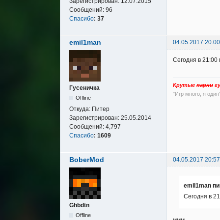
Зарегистрирован:
12.07.2015
Сообщений:
96
Спасибо
:
37
emil1man
04.05.2017 20:00
Сегодня в 21:00
Крутые
парни
гу
Гусеничка
"Игр много, я один
Offline
Откуда:
Питер
Зарегистрирован:
25.05.2014
Сообщений:
4,797
Спасибо
:
1609
BoberMod
04.05.2017 20:57
emil1man пи
Сегодня в 21
Ghbdtn
Offline