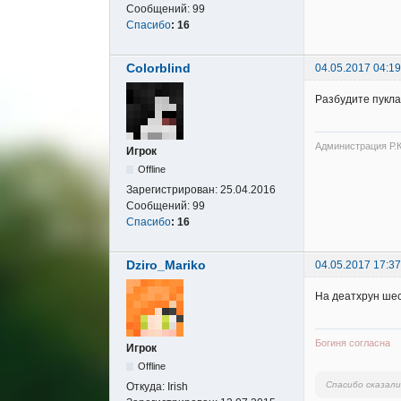
Сообщений:
99
Спасибо
:
16
Colorblind
04.05.2017 04:19
Разбудите пуклай
Администрация Р.К
Игрок
Offline
Зарегистрирован:
25.04.2016
Сообщений:
99
Спасибо
:
16
Dziro_Mariko
04.05.2017 17:37
На деатхрун шес
Богиня согласна
Игрок
Offline
Спасибо сказал
Откуда:
Irish