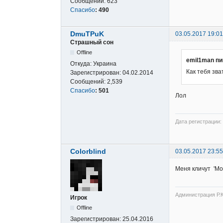
Сообщений:
623
Спасибо
:
490
DmuTPuK
03.05.2017 19:01
Страшный сон
Offline
emil1man пи
Откуда:
Украина
Как тебя зва
Зарегистрирован:
04.02.2014
Сообщений:
2,539
Спасибо
:
501
Лол
Дата регистрации: 
Colorblind
03.05.2017 23:55
Меня кличут 'Мо
Администрация Р.К
Игрок
Offline
Зарегистрирован:
25.04.2016