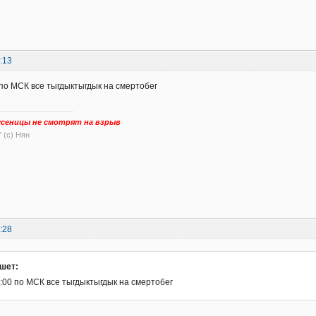
:13
 по МСК все тыгдыктыгдык на смертобег
сеницы не смотрят на взрыв
" (с) Нян
:28
шет:
:00 по МСК все тыгдыктыгдык на смертобег