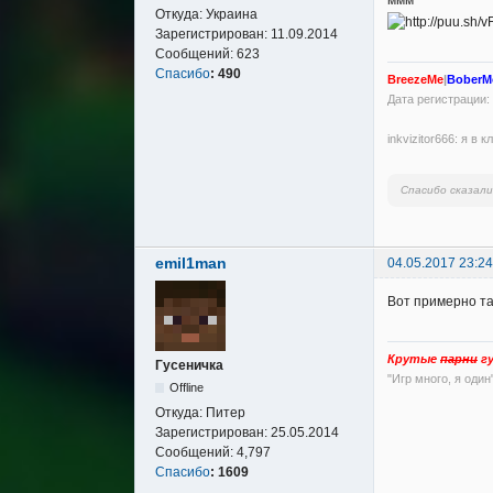
ммм
Откуда:
Украина
Зарегистрирован:
11.09.2014
Сообщений:
623
Спасибо
:
490
BreezeMe
|
BoberM
Дата регистрации: 
inkvizitor666: я в
Спасибо сказал
emil1man
04.05.2017 23:24
Вот примерно так
Крутые
парни
гу
Гусеничка
"Игр много, я один
Offline
Откуда:
Питер
Зарегистрирован:
25.05.2014
Сообщений:
4,797
Спасибо
:
1609