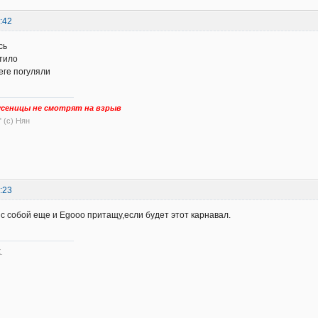
:42
сь
атило
еге погуляли
сеницы не смотрят на взрыв
" (с) Нян
:23
я с собой еще и Egooo притащу,если будет этот карнавал.
.