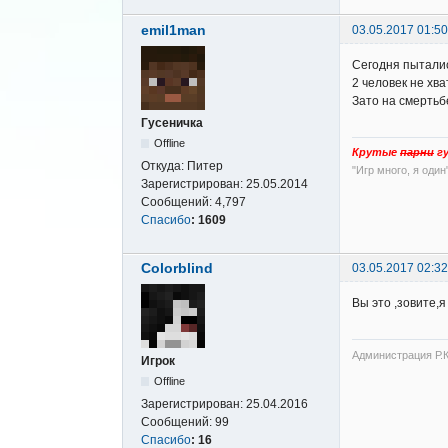
emil1man
03.05.2017 01:50
Сегодня пытали
2 человек не хв
Зато на смертьб
Гусеничка
Offline
Крутые
парни
гу
Откуда:
Питер
"Игр много, я один
Зарегистрирован:
25.05.2014
Сообщений:
4,797
Спасибо
:
1609
Colorblind
03.05.2017 02:32
Вы это ,зовите,
Администрация Р.К
Игрок
Offline
Зарегистрирован:
25.04.2016
Сообщений:
99
Спасибо
:
16