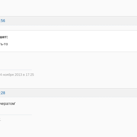
:56
шет:
ть-то
4 ноября 2013 в 17:25
:28
чератом'
.