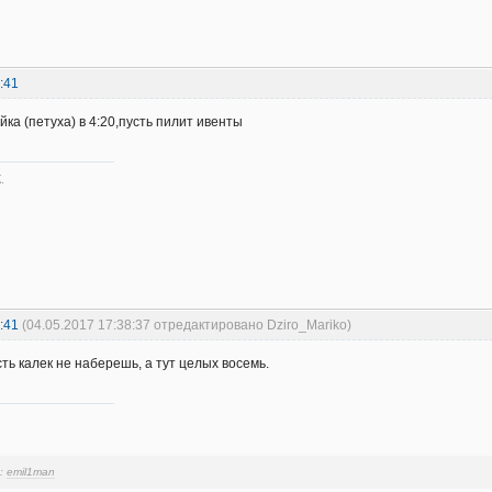
:41
ка (петуха) в 4:20,пусть пилит ивенты
.
:41
(04.05.2017 17:38:37 отредактировано Dziro_Mariko)
ть калек не наберешь, а тут целых восемь.
и:
emil1man