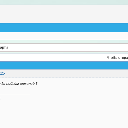
арти
Чтобы отпра
:25
 да побъём шекелей ?
.