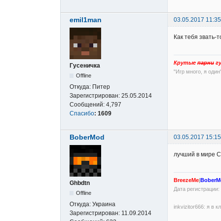
emil1man
03.05.2017 11:35
Как тебя звать-т
Крутые
парни
гу
Гусеничка
"Игр много, я один
Offline
Откуда:
Питер
Зарегистрирован:
25.05.2014
Сообщений:
4,797
Спасибо
:
1609
BoberMod
03.05.2017 15:15
лучший в мире С
BreezeMe
|
BoberM
Ghbdtn
Дата регистрации: 
Offline
Откуда:
Украина
inkvizitor666: я в
Зарегистрирован:
11.09.2014