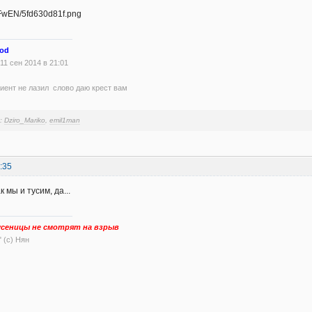
od
11 сен 2014 в 21:01
 клиент не лазил слово даю крест вам
и:
Dziro_Mariko
,
emil1man
:35
 мы и тусим, да...
сеницы не смотрят на взрыв
" (с) Нян