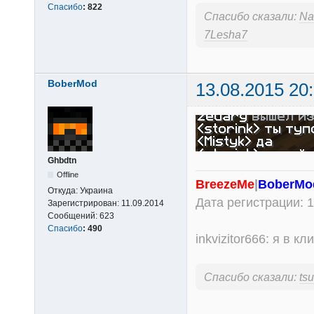
Спасибо
:
822
Спасибо сказали:
Na
7Lesha7
BoberMod
13.08.2015 20
Ghbdtn
Offline
BreezeMe
|
BoberMo
Откуда:
Украина
Дата регистрации: 1
Зарегистрирован:
11.09.2014
Сообщений:
623
Спасибо
:
490
inkvizitor666: я в 
Спасибо сказали:
tsu