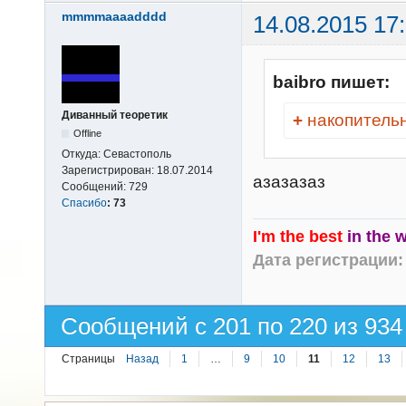
mmmmaaaadddd
14.08.2015 17
baibro пишет:
Диванный теоретик
+
накопитель
Offline
Откуда:
Севастополь
Зарегистрирован:
18.07.2014
азазазаз
Сообщений:
729
Спасибо
:
73
I'm the best
in the 
Дата регистрации: 
Сообщений с 201 по 220 из 934
Страницы
Назад
1
…
9
10
11
12
13