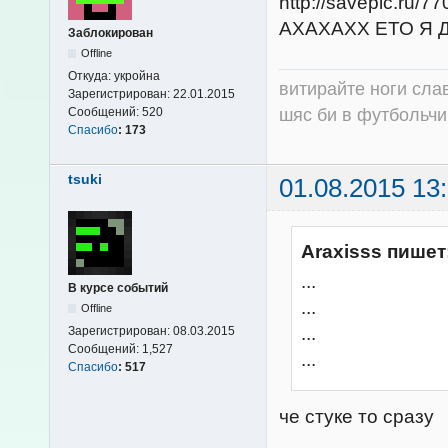
АХАХАХХ ЕТО Я 
Заблокирован
Offline
Откуда:
укройна
витирайте ноги сла
Зарегистрирован:
22.01.2015
шяс би в футбольчик
Сообщений:
520
Спасибо
:
173
tsuki
01.08.2015 13
Araxisss пишет
...
В курсе событий
...
Offline
...
Зарегистрирован:
08.03.2015
Сообщений:
1,527
...
Спасибо
:
517
че стуке то сразу