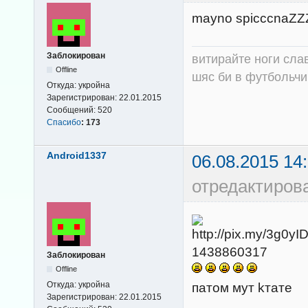
mayno spicccnaZZ
Заблокирован
витирайте ноги сла
Offline
шяс би в футбольчик
Откуда:
укройна
Зарегистрирован:
22.01.2015
Сообщений:
520
Спасибо
:
173
Android1337
06.08.2015 14
отредактирова
Заблокирован
Offline
Откуда:
укройна
патом мут kтате
Зарегистрирован:
22.01.2015