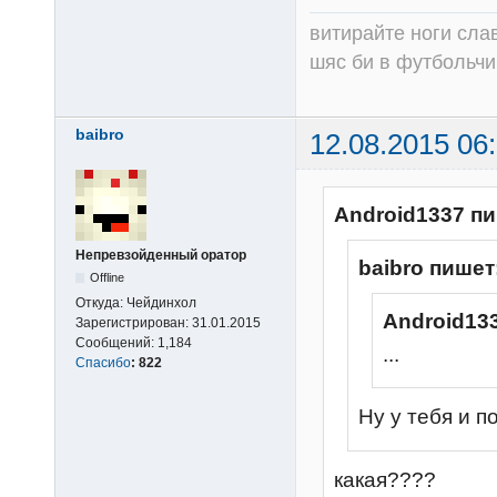
витирайте ноги сла
шяс би в футбольчик
baibro
12.08.2015 06
Android1337 пи
Непревзойденный оратор
baibro пишет
Offline
Откуда:
Чейдинхол
Android13
Зарегистрирован:
31.01.2015
Сообщений:
1,184
...
Спасибо
:
822
Ну у тебя и п
какая????