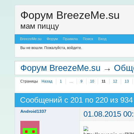
Форум BreezeMe.su
мам пиццу
BreezeMe.su
Форум
Правила
Поиск
Вход
Вы не вошли.
Пожалуйста, войдите.
Форум BreezeMe.su
→
Общ
Страницы
Назад
1
…
9
10
11
12
13
Сообщений с 201 по 220 из 934
Android1337
01.08.2015 00