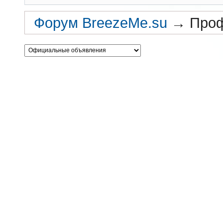
Форум BreezeMe.su
→
Проф