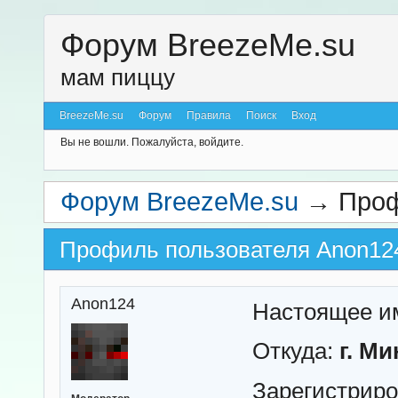
Форум BreezeMe.su
мам пиццу
BreezeMe.su
Форум
Правила
Поиск
Вход
Вы не вошли.
Пожалуйста, войдите.
Форум BreezeMe.su
→
Проф
Профиль пользователя Anon12
Anon124
Настоящее и
Откуда:
г. М
Зарегистрир