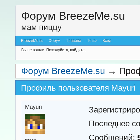
Форум BreezeMe.su
мам пиццу
BreezeMe.su
Форум
Правила
Поиск
Вход
Вы не вошли.
Пожалуйста, войдите.
Форум BreezeMe.su
→
Проф
Профиль пользователя Mayuri
Mayuri
Зарегистрир
Последнее с
Сообщений: