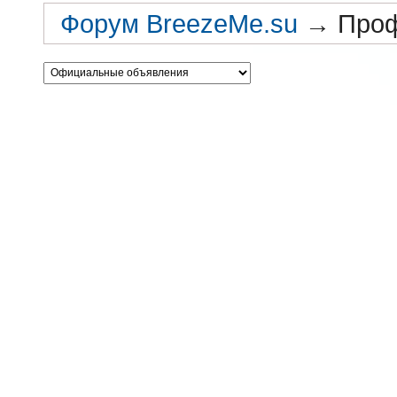
Форум BreezeMe.su
→
Проф