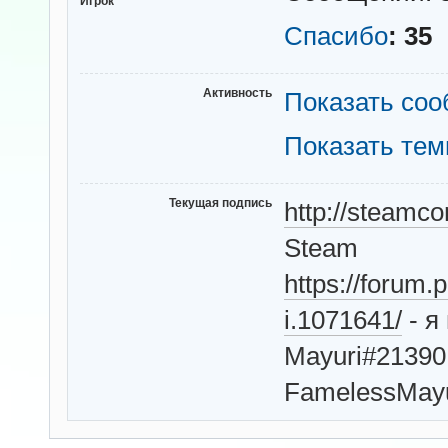
Игрок
Спасибо
: 35
Активность
Показать со
Показать те
Текущая подпись
http://steamc
Steam
https://forum
i.1071641/
- я
Mayuri#21390 
FamelessMayu