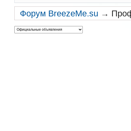
Форум BreezeMe.su
→
Проф