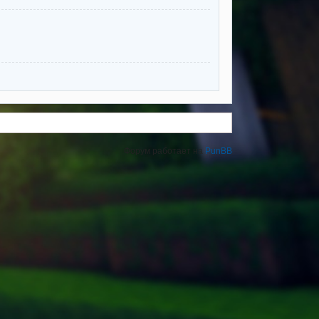
Форум работает на
PunBB