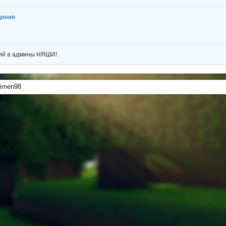
щения
ий а админы НЯШИ!
limen98