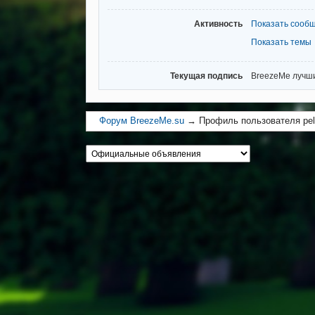
Активность
Показать сооб
Показать темы
Текущая подпись
BreezeMe лучш
Форум BreezeMe.su
→
Профиль пользователя pe