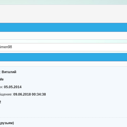
limen98
:
Виталий
Me
ан:
05.05.2014
бщение:
09.06.2018 00:34:38
2
друзьям)