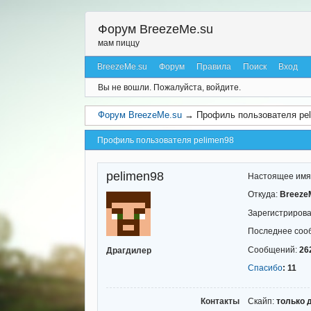
Форум BreezeMe.su
мам пиццу
BreezeMe.su
Форум
Правила
Поиск
Вход
Вы не вошли.
Пожалуйста, войдите.
Форум BreezeMe.su
→
Профиль пользователя pe
Профиль пользователя pelimen98
pelimen98
Настоящее имя
Откуда:
Breeze
Зарегистриров
Последнее соо
Сообщений:
26
Драгдилер
Спасибо
: 11
Контакты
Скайп:
только 