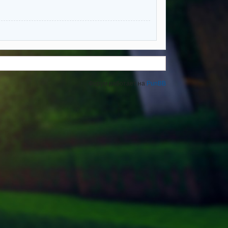
Форум работает на
PunBB