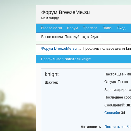
Форум BreezeMe.su
мам пиццу
BreezeMe.su
Форум
Правила
Поиск
Вход
Вы не вошли.
Пожалуйста, войдите.
Форум BreezeMe.su
→
Профиль пользователя kni
Профиль пользователя knight
knight
Настоящее имя
Откуда:
Техно
Шахтер
Зарегистриров
Последнее соо
Сообщений:
38
Спасибо
: 34
Активность
Показать сооб