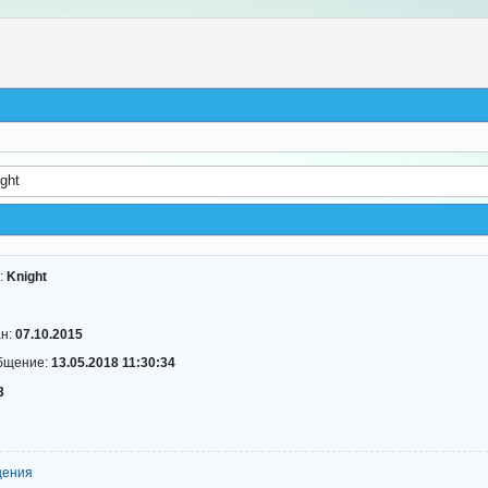
ght
:
Knight
ан:
07.10.2015
бщение:
13.05.2018 11:30:34
3
щения