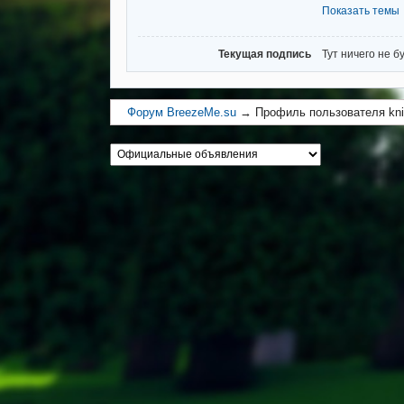
Показать темы
Текущая подпись
Тут ничего не б
Форум BreezeMe.su
→
Профиль пользователя kni