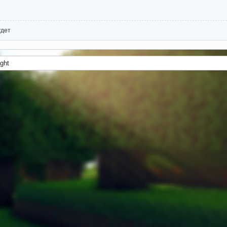
удет
ght