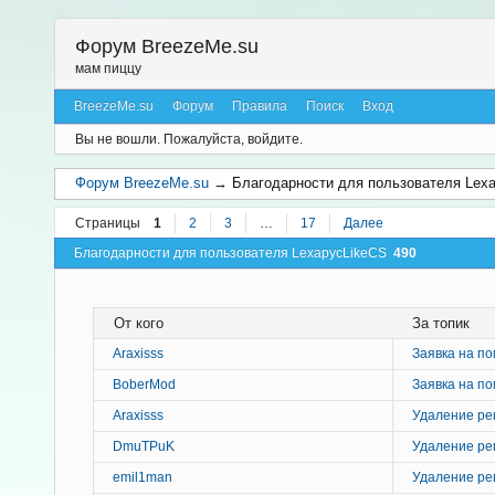
Форум BreezeMe.su
мам пиццу
BreezeMe.su
Форум
Правила
Поиск
Вход
Вы не вошли.
Пожалуйста, войдите.
Форум BreezeMe.su
→
Благодарности для пользователя Lex
Страницы
1
2
3
…
17
Далее
Благодарности для пользователя LexapycLikeCS
490
От кого
За топик
Araxisss
Заявка на по
BoberMod
Заявка на по
Araxisss
Удаление ре
DmuTPuK
Удаление ре
emil1man
Удаление ре