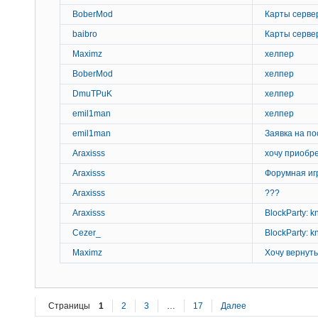
BoberMod
Карты серве
baibro
Карты серве
Maximz
хелпер
BoberMod
хелпер
DmuTPuK
хелпер
emil1man
хелпер
emil1man
Заявка на п
Araxisss
хочу приобр
Araxisss
Форумная иг
Araxisss
???
Araxisss
BlockParty: k
Cezer_
BlockParty: k
Maximz
Хочу вернут
Страницы
1
2
3
…
17
Далее