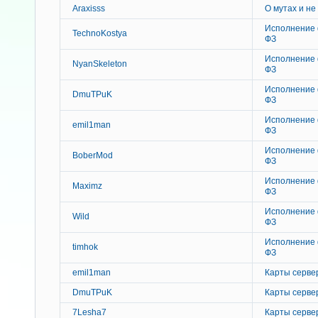
Araxisss
О мутах и не
Исполнение 
TechnoKostya
ФЗ
Исполнение 
NyanSkeleton
ФЗ
Исполнение 
DmuTPuK
ФЗ
Исполнение 
emil1man
ФЗ
Исполнение 
BoberMod
ФЗ
Исполнение 
Maximz
ФЗ
Исполнение 
Wild
ФЗ
Исполнение 
timhok
ФЗ
emil1man
Карты серве
DmuTPuK
Карты серве
7Lesha7
Карты серве