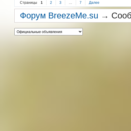
Страницы
1
2
3
…
7
Далее
Форум BreezeMe.su
→
Сооб