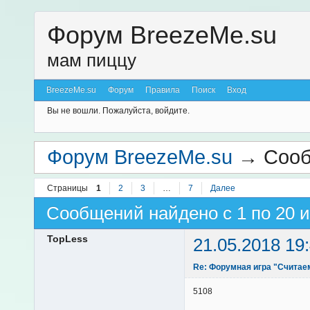
Форум BreezeMe.su
мам пиццу
BreezeMe.su
Форум
Правила
Поиск
Вход
Вы не вошли.
Пожалуйста, войдите.
Форум BreezeMe.su
→
Сооб
Страницы
1
2
3
…
7
Далее
Сообщений найдено с 1 по 20 и
TopLess
21.05.2018 19
Re: Форумная игра "Считае
5108