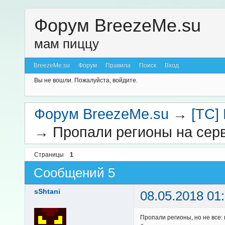
Форум BreezeMe.su
мам пиццу
BreezeMe.su
Форум
Правила
Поиск
Вход
Вы не вошли.
Пожалуйста, войдите.
Форум BreezeMe.su
→
[TC]
→
Пропали регионы на сер
Страницы
1
Сообщений 5
sShtani
08.05.2018 01
Пропали регионы, но не все: