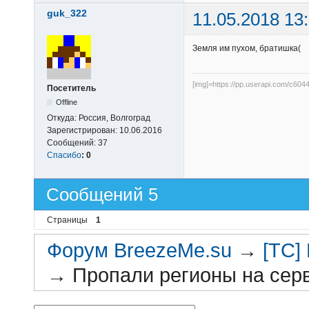
guk_322
11.05.2018 13
Земля им пухом, братишка(
[img]=https://pp.userapi.com/c60
Посетитель
Offline
Откуда:
Россия, Волгоград
Зарегистрирован:
10.06.2016
Сообщений:
37
Спасибо
:
0
Сообщений 5
Страницы
1
Форум BreezeMe.su
→
[TC]
→
Пропали регионы на сер