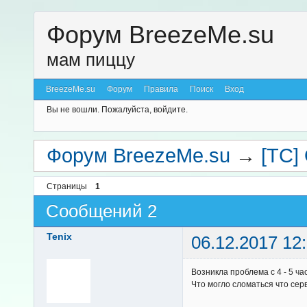
Форум BreezeMe.su
мам пиццу
BreezeMe.su
Форум
Правила
Поиск
Вход
Вы не вошли.
Пожалуйста, войдите.
Форум BreezeMe.su
→
[TC]
Страницы
1
Сообщений 2
Tenix
06.12.2017 12
Возникла проблема с 4 - 5 ча
Что могло сломаться что сер