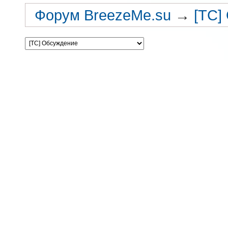
Форум BreezeMe.su
→
[TC]