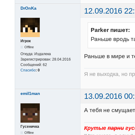
DrOnKa
12.09.2016 22
Parker пишет:
Раньше вродь т
Игрок
Offline
Откуда:
Издалека
Раньше в мире и т
Зарегистрирован:
28.04.2016
Сообщений:
62
Спасибо
:
0
Я не выходка, но п
emil1man
13.09.2016 00
А тебя не смущает
Гусеничка
Крутые
парни
гус
Offline