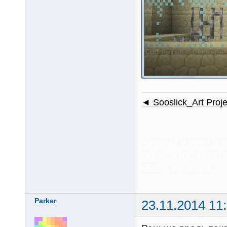
◄ Sooslick_Art Proj
я vetal12 и меня 
пошол и он сказал е
ВЕЩИ алмазние
Parker
23.11.2014 11