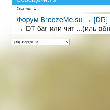
Страницы
1
Форум BreezeMe.su
→
[DR]
→
DT баг или чит ...(иль об