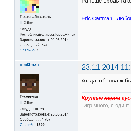
Раньше вродь так
Постонабиватель
Eric Cartman: Любов
Offline
Откуда:
РеспубликаБеларусьГородМинск
Зарегистрирован:
01.08.2014
Сообщений:
547
Спасибо
:
4
emil1man
23.11.2014 11
Ах да, обнова ж б
Гусеничка
Крутые
парни
гус
Offline
"Игр много, я один" 
Откуда:
Питер
Зарегистрирован:
25.05.2014
Сообщений:
4,797
Спасибо
:
1609