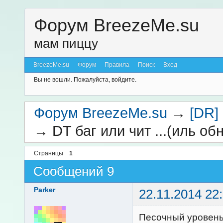
Форум BreezeMe.su
мам пиццу
BreezeMe.su
Форум
Правила
Поиск
Вход
Вы не вошли.
Пожалуйста, войдите.
Форум BreezeMe.su
→
[DR]
→
DT баг или чит ...(иль об
Страницы
1
Сообщений 9
Parker
22.11.2014 22
Песочный уровень .