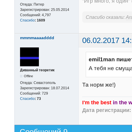
"Игр много, я один" 
Откуда:
Питер
Зарегистрирован:
25.05.2014
Сообщений:
4,797
Спасибо сказали:
Ar
Спасибо
:
1609
mmmmaaaadddd
06.02.2017 14
emil1man пише
А тебя не смуща
Диванный теоретик
Offline
Откуда:
Севастополь
Та норм же!)
Зарегистрирован:
18.07.2014
Сообщений:
729
Спасибо
:
73
I'm the best
in the 
Дата регистрации: 
Сообщений 9