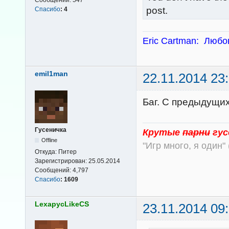
post.
Спасибо
:
4
Eric Cartman: Любов
emil1man
22.11.2014 23
Баг. С предыдущих
Гусеничка
Крутые
парни
гус
Offline
"Игр много, я один" 
Откуда:
Питер
Зарегистрирован:
25.05.2014
Сообщений:
4,797
Спасибо
:
1609
LexapycLikeCS
23.11.2014 09