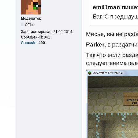
emil1man пише
Баг. С предыду
Модератор
Offline
Зарегистрирован:
21.02.2014
Месье, вы не разб
Сообщений:
842
Спасибо
:
490
Parker
, в раздатч
Так что если разд
следует вниматель