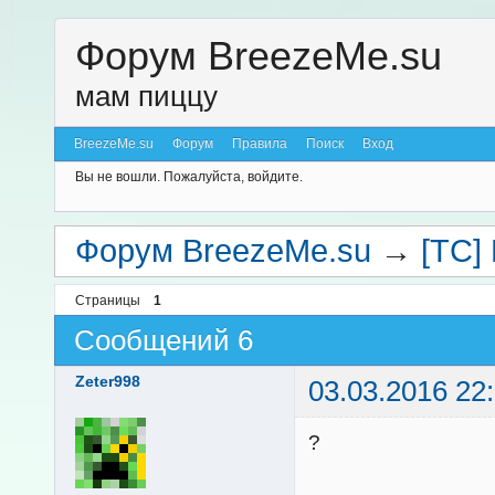
Форум BreezeMe.su
мам пиццу
BreezeMe.su
Форум
Правила
Поиск
Вход
Вы не вошли.
Пожалуйста, войдите.
Форум BreezeMe.su
→
[TC]
Страницы
1
Сообщений 6
Zeter998
03.03.2016 22
?